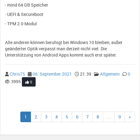
- mind 64 GB Speicher
- UEFI & Secureboot
- TPM 2.0 Modul
Alle anderen können beruhigt bei Windows 10 bleiben, außer
geänderter Optik verpasst man derzeit nicht viel. Die
Unterstützung von Android Apps kommt auch erst später.
Chris75
06. September 2021
21:39
Allgemein
0
3995
0
1
2
3
4
5
6
7
8
...
9
»