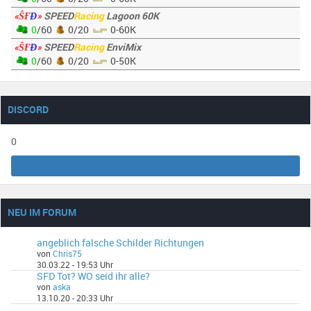
«ŜҒ
Đ
»
SPEED
Racing
Lagoon 60K
0
/60
0/20
0-60K
«ŜҒ
Đ
»
SPEED
Racing
EnviMix
0
/60
0/20
0-50K
DISCORD
0
NEU IM FORUM
angeblich falsche Schilder Richtungen
von
Chris75
30.03.22 - 19:53 Uhr
SFD Tot? WO seid ihr alle?
von
aska
13.10.20 - 20:33 Uhr