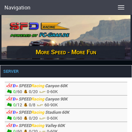
Navigation
Toggl
More Speed - More Fun
SERVER
«ŜҒ
Đ
»
SPEED
Racing
Canyon 60K
0
/60
0/20
0-60K
«ŜҒ
Đ
»
SPEED
Racing
Canyon 90K
0
/12
0/8
60-90K
«ŜҒ
Đ
»
SPEED
Racing
Stadium 60K
0
/60
0/20
0-60K
«ŜҒ
Đ
»
SPEED
Racing
Valley 60K
0
/60
0/20
0-60K