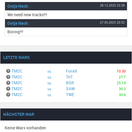
Ootje Nack
:
28.12.2025 22:28
We need new tracks!!!
Ootje Nack
:
27.05.2025 20:32
Boring!!!
LETZTE WARS
TM2C
FuraX
10:30
vs.
TM2C
TnT
27:7
vs.
TM2C
BSR
25:19
vs.
TM2C
SAW
30:3
vs.
TM2C
TWE
30:6
vs.
NÄCHSTER WAR
Keine Wars vorhanden