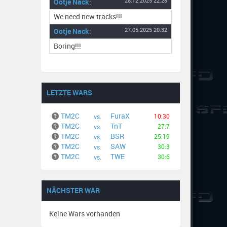
Ootje Nack
:
28.12.2025 22:28
We need new tracks!!!
Ootje Nack
:
27.05.2025 20:32
Boring!!!
LETZTE WARS
TM2C
FuraX
10:30
vs.
TM2C
TnT
27:7
vs.
TM2C
BSR
25:19
vs.
TM2C
SAW
30:3
vs.
TM2C
TWE
30:6
vs.
NÄCHSTER WAR
Keine Wars vorhanden