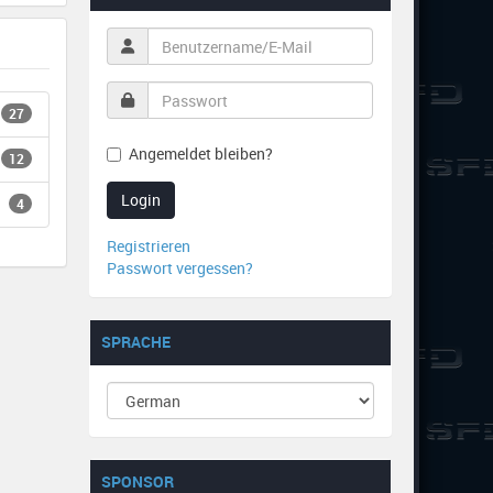
27
Angemeldet bleiben?
12
Login
4
Registrieren
Passwort vergessen?
SPRACHE
SPONSOR