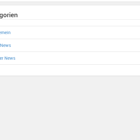
gorien
emein
 News
er News