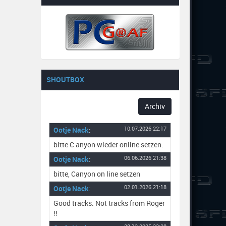
SHOUTBOX
Archiv
Ootje Nack
:
10.07.2026 22:17
bitte C anyon wieder online setzen.
Ootje Nack
:
06.06.2026 21:38
bitte, Canyon on line setzen
Ootje Nack
:
02.01.2026 21:18
Good tracks. Not tracks from Roger
!!