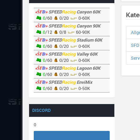
«ŜҒ
Đ
»
SPEED
Racing
Canyon 60K
Kate
0
/60
0/20
0-60K
«ŜҒ
Đ
»
SPEED
Racing
Canyon 90K
0
/12
0/8
60-90K
Allg
«ŜҒ
Đ
»
SPEED
Racing
Stadium 60K
SFD
0
/60
0/20
0-60K
«ŜҒ
Đ
»
SPEED
Racing
Valley 60K
Serv
0
/60
0/20
0-60K
«ŜҒ
Đ
»
SPEED
Racing
Lagoon 60K
0
/60
0/20
0-60K
«ŜҒ
Đ
»
SPEED
Racing
EnviMix
0
/60
0/20
0-50K
DISCORD
0