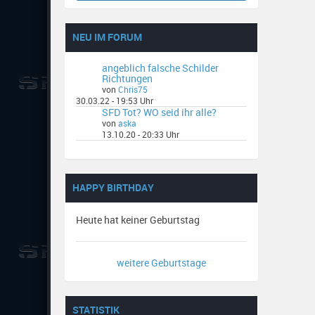
NEU IM FORUM
angeblich falsche Schilder
Richtungen
von
Chris75
30.03.22 - 19:53 Uhr
SFD Tot? WO seid ihr alle?
von
aska
13.10.20 - 20:33 Uhr
HAPPY BIRTHDAY
Heute hat keiner Geburtstag
weitere Geburtstage
STATISTIK