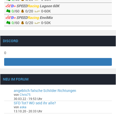
«ŜҒ
Đ
»
SPEED
Racing
Lagoon 60K
0
/60
0/20
0-60K
«ŜҒ
Đ
»
SPEED
Racing
EnviMix
0
/60
0/20
0-50K
DISCORD
0
NEU IM FORUM
angeblich falsche Schilder Richtungen
von
Chris75
30.03.22 - 19:53 Uhr
SFD Tot? WO seid ihr alle?
von
aska
13.10.20 - 20:33 Uhr