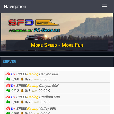
Navigation
Toggl
More Speed - More Fun
SERVER
«ŜҒ
Đ
»
SPEED
Racing
Canyon 60K
0
/60
0/20
0-60K
«ŜҒ
Đ
»
SPEED
Racing
Canyon 90K
0
/12
0/8
60-90K
«ŜҒ
Đ
»
SPEED
Racing
Stadium 60K
0
/60
0/20
0-60K
«ŜҒ
Đ
»
SPEED
Racing
Valley 60K
0
/60
0/20
0-60K