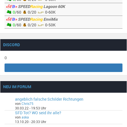
«ŜҒ
Đ
»
SPEED
Racing
Lagoon 60K
0
/60
0/20
0-60K
«ŜҒ
Đ
»
SPEED
Racing
EnviMix
0
/60
0/20
0-50K
DISCORD
0
NEU IM FORUM
angeblich falsche Schilder Richtungen
von
Chris75
30.03.22 - 19:53 Uhr
SFD Tot? WO seid ihr alle?
von
aska
13.10.20 - 20:33 Uhr