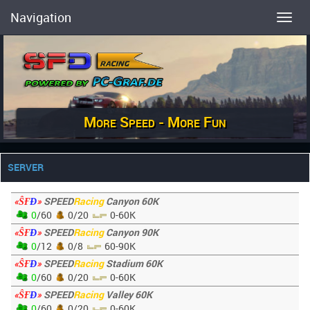
Navigation
Toggl
More Speed - More Fun
SERVER
«ŜҒ
Đ
»
SPEED
Racing
Canyon 60K
0
/60
0/20
0-60K
«ŜҒ
Đ
»
SPEED
Racing
Canyon 90K
0
/12
0/8
60-90K
«ŜҒ
Đ
»
SPEED
Racing
Stadium 60K
0
/60
0/20
0-60K
«ŜҒ
Đ
»
SPEED
Racing
Valley 60K
0
/60
0/20
0-60K