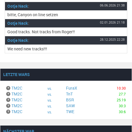
Ootje Nack
:
06.06.2026 21:38
bitte, Canyon on line setzen
Ootje Nack
:
02.01.2026 21:18
Good tracks. Not tracks from Roger!!
Ootje Nack
:
28.12.2025 22:28
We need new tracks!!!
LETZTE WARS
TM2C
FuraX
10:30
vs.
TM2C
TnT
27:7
vs.
TM2C
BSR
25:19
vs.
TM2C
SAW
30:3
vs.
TM2C
TWE
30:6
vs.
NÄCHSTER WAR