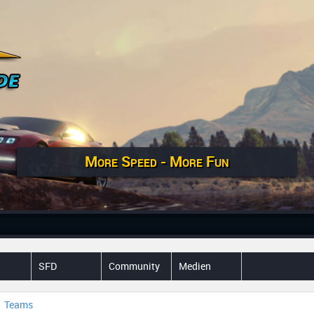
More Speed - More Fun
SFD
Community
Medien
Teams