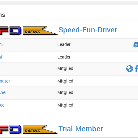
ms
Speed-Fun-Driver
75
Leader
af
Leader
Mitglied
nator
Mitglied
chei
Mitglied
ce
Mitglied
Trial-Member