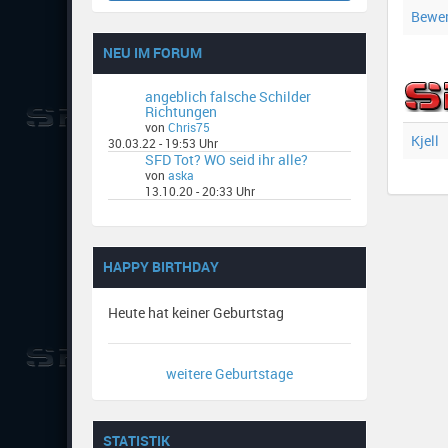
Bewe
NEU IM FORUM
angeblich falsche Schilder
Richtungen
von
Chris75
Kjell
30.03.22 - 19:53 Uhr
SFD Tot? WO seid ihr alle?
von
aska
13.10.20 - 20:33 Uhr
HAPPY BIRTHDAY
Heute hat keiner Geburtstag
weitere Geburtstage
STATISTIK