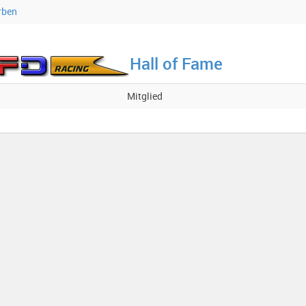
rben
Hall of Fame
Mitglied