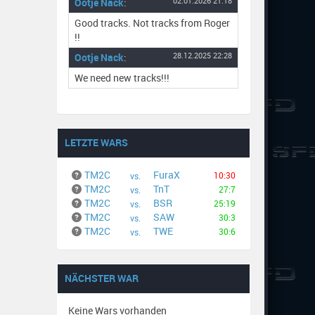
Ootje Nack
:
02.01.2026 21:18
Good tracks. Not tracks from Roger
!!
Ootje Nack
:
28.12.2025 22:28
We need new tracks!!!
LETZTE WARS
TM2C
FuraX
10:30
vs.
TM2C
TnT
27:7
vs.
TM2C
BSR
25:19
vs.
TM2C
SAW
30:3
vs.
TM2C
TWE
30:6
vs.
NÄCHSTER WAR
Keine Wars vorhanden