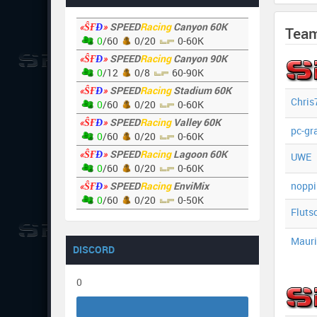
«ŜҒ
Đ
»
SPEED
Racing
Canyon 60K
Tea
0
/60
0/20
0-60K
«ŜҒ
Đ
»
SPEED
Racing
Canyon 90K
0
/12
0/8
60-90K
«ŜҒ
Đ
»
SPEED
Racing
Stadium 60K
Chris
0
/60
0/20
0-60K
«ŜҒ
Đ
»
SPEED
Racing
Valley 60K
pc-gr
0
/60
0/20
0-60K
«ŜҒ
Đ
»
SPEED
Racing
Lagoon 60K
UWE
0
/60
0/20
0-60K
«ŜҒ
Đ
»
SPEED
Racing
EnviMix
noppi
0
/60
0/20
0-50K
Fluts
Mauri
DISCORD
0