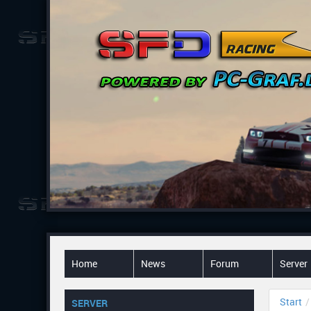
Home
News
Forum
Server
Start
SERVER